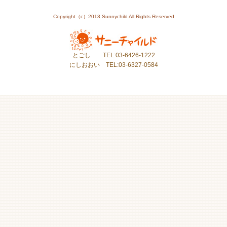
Copyright（c）2013 Sunnychild All Rights Reserved
とごし TEL:03-6426-1222
にしおおい TEL:03-6327-0584